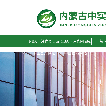
NBA下注官网
NBA下注官网-nba
NBA下注官网-nba
新
中国官方网站
中国官方网站