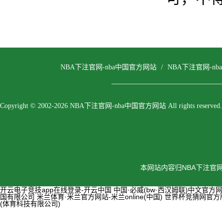
NBA下注官网-nba中国官方网站
/
NBA下注官网-n
Copyright © 2002-2026 NBA下注官网-nba中国官方网站 All rights reserved.
本网站内容归NBA下注官
开云电子竞技app在线登录-开云中国
中国·必威(bw·西汉姆联)中文官方
国有限公司
米兰体育·米兰官方网站-米兰online(中国)
世界杯竞猜网官方
(体育科技有限公司)