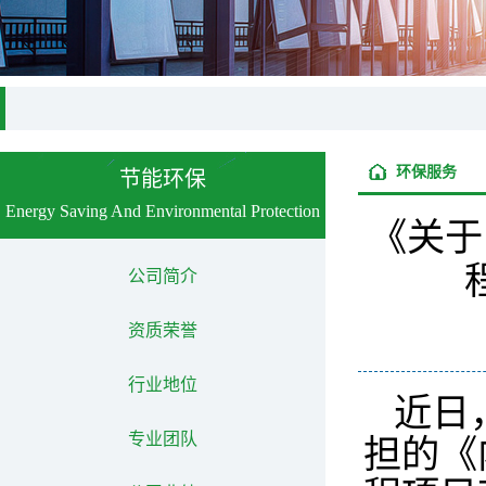
环保服务
节能环保
Energy Saving And Environmental Protection
《关于
公司简介
资质荣誉
行业地位
近日
专业团队
担的《