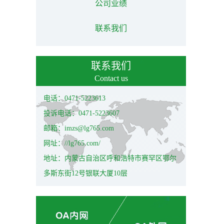
公司业绩
联系我们
联系我们
Contact us
电话：0471-5223613
投诉电话：0471-5223607
邮箱：imzs@lg765.com
网址：//lg765.com/
地址：内蒙古自治区呼和浩特市赛罕区鄂尔
多斯东街12号银联大厦10层