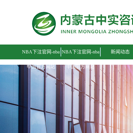
NBA下注官网
NBA下注官网-nba
NBA下注官网-nba
新闻动态
中国官方网站
中国官方网站