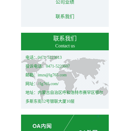
公司业绩
联系我们
联系我们
Contact us
电话：0471-5223613
投诉电话：0471-5223607
邮箱：imzs@lg765.com
网址：//lg765.com/
地址：内蒙古自治区呼和浩特市赛罕区鄂尔
多斯东街12号银联大厦10层