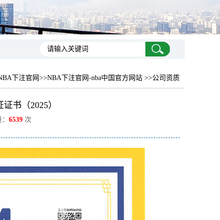
NBA下注官网
>>NBA下注官网-nba中国官方网站 >>公司资质
证书（2025）
量：
6539
次