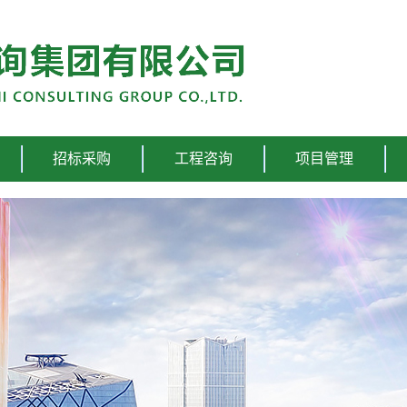
招标采购
工程咨询
项目管理