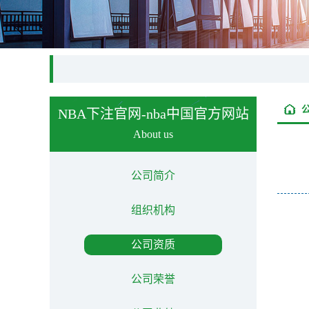
NBA下注官网-nba中国官方网站
About us
公司简介
组织机构
公司资质
公司荣誉