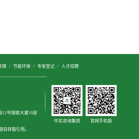
管理
/
节能环保
/
专家登记
/
人才招聘
12号银联大厦10层
中实咨询集团
官网手机版
得擅自转载引用。