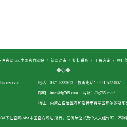
下注官网-nba中国官方网站
/
新闻动态
/
招标采购
/
工程咨询
/
项目
 reserved.
电话：0471-5223613 投诉电话：0471-5223607
邮箱：imzs@lg765.com 网址：//lg765.com/
地址：内蒙古自治区呼和浩特市赛罕区鄂尔多斯东街
BA下注官网-nba中国官方网站 所有，任何单位以及个人未经许可，不