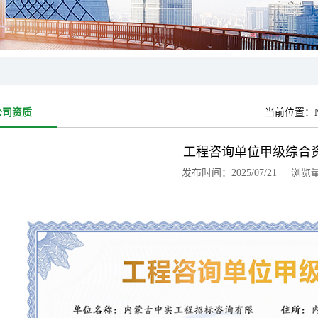
公司资质
当前位置：
工程咨询单位甲级综合
发布时间：2025/07/21 浏览