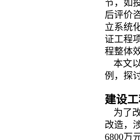
节，如
后评价
立系统
证工程
程整体
本文
例，探
建设工
为了
改造，
6800
万