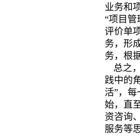
业务和
“项目管
评价单
务，形
务，根
总之
践中的
活”，
始，直
资咨询
服务等