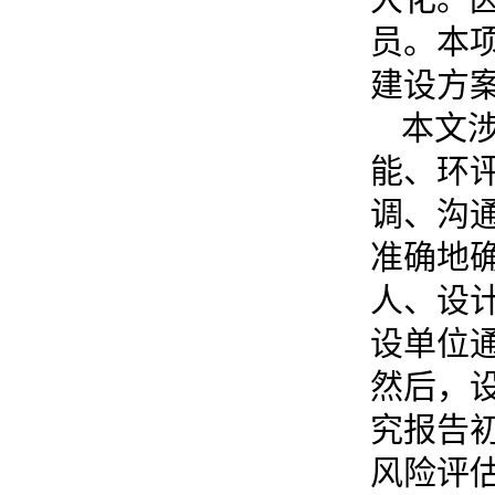
员。本
建设方
本文
能、环
调、沟
准确地
人、设
设单位
然后，
究报告
风险评