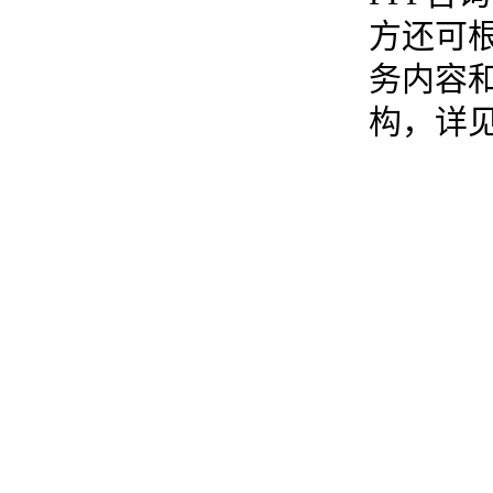
方还可
务内容
构，详