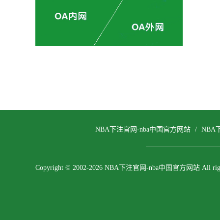
NBA下注官网-nba中国官方网站
/
NBA
Copyright © 2002-2026 NBA下注官网-nba中国官方网站 All rights