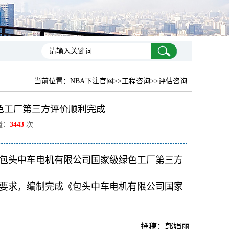
当前位置：
NBA下注官网
>>工程咨询>>评估咨询
色工厂第三方评价顺利完成
量：
3443
次
制《包头中车电机有限公司国家级绿色工厂第三方
文件要求，编制完成《包头中车电机有限公司国家
撰稿：郭娟丽