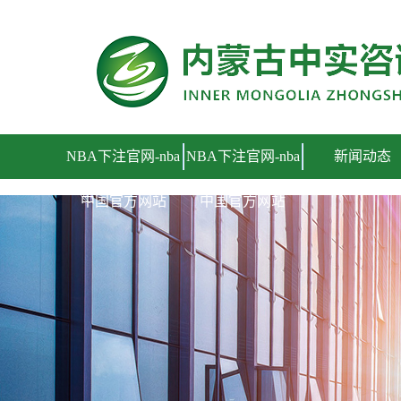
NBA下注官网
NBA下注官网-nba
NBA下注官网-nba
新闻动态
中国官方网站
中国官方网站