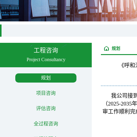
规划
工程咨询
Project Consultancy
《呼和
规划
项目咨询
我公司接
（
2025-2035
评估咨询
审工作顺利完
全过程咨询