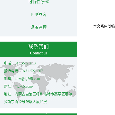
可行性研究
PPP咨询
本文系原创稿
设备监理
联系我们
Contact us
电话：0471-5223613
投诉电话：0471-5223607
邮箱：imzs@lg765.com
网址：//lg765.com/
地址：内蒙古自治区呼和浩特市赛罕区鄂尔
多斯东街12号银联大厦10层