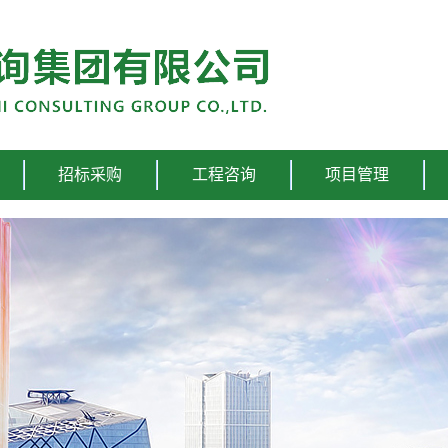
招标采购
工程咨询
项目管理