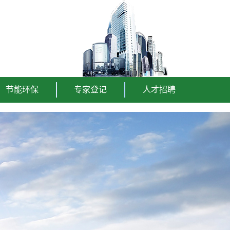
节能环保
专家登记
人才招聘