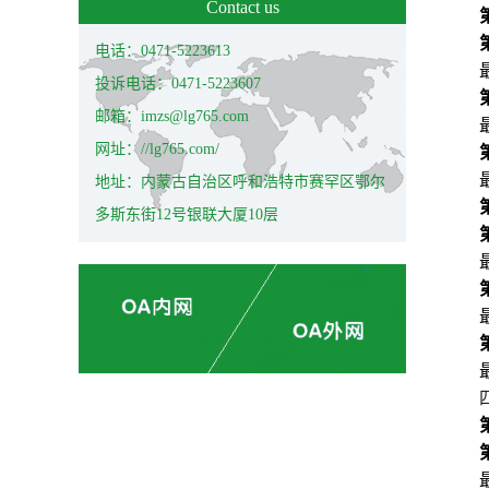
Contact us
电话：0471-5223613
投诉电话：0471-5223607
邮箱：imzs@lg765.com
网址：//lg765.com/
地址：内蒙古自治区呼和浩特市赛罕区鄂尔
多斯东街12号银联大厦10层