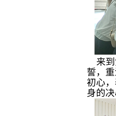
来到
誓，重
初心，
身的决