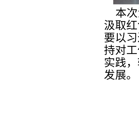
本次
汲取红
要以习
持对工
实践，
发展。