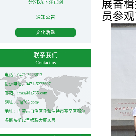
展奋楫
分NBA下注官网
员参观
通知公告
文化活动
联系我们
Contact us
电话：0471-5223613
投诉电话：0471-5223607
邮箱：imzs@lg765.com
网址：//lg765.com/
地址：内蒙古自治区呼和浩特市赛罕区鄂尔
多斯东街12号银联大厦10层