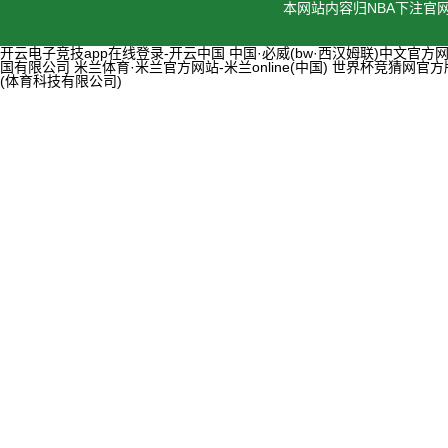
本网站内容归NBA下注官
开云电子竞技app在线登录-开云中国
中国·必威(bw·西汉姆联)中文官方
国有限公司
米兰体育·米兰官方网站-米兰online(中国)
世界杯竞猜网官方
(体育科技有限公司)