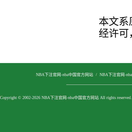
本文系
经许可
NBA下注官网-nba中国官方网站
/
NBA下注官网-n
Copyright © 2002-2026 NBA下注官网-nba中国官方网站 All rights reserved.