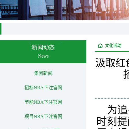
文化活动
新闻动态
News
汲取红
集团新闻
招标NBA下注官网
节能NBA下注官网
为追
项目NBA下注官网
时刻提