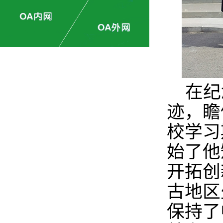
在纪
迹，瞻
校学习
始了他
开拓创
古地区
保持了