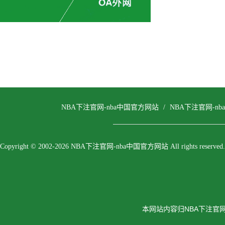
NBA下注官网-nba中国官方网站
/
NBA下注官网-n
Copyright © 2002-2026 NBA下注官网-nba中国官方网站 All rights reserved.
本网站内容归NBA下注官