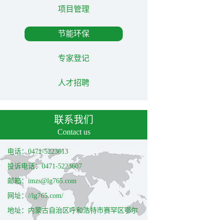
项目管理
节能环保
专家登记
人才招聘
联系我们
Contact us
电话：0471-5223613
投诉电话：0471-5223607
邮箱：imzs@lg765.com
网址：//lg765.com/
地址：内蒙古自治区呼和浩特市赛罕区鄂尔